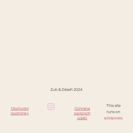
Zub & Dáseň 2024
This site
Obchodní
Ochrana
runs on
podmínky
osobních
údajů
solidpixels.