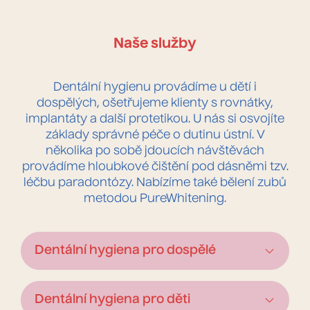
Naše služby
Dentální hygienu provádíme u dětí i
dospělých, ošetřujeme klienty s rovnátky,
implantáty a další protetikou. U nás si osvojíte
základy správné péče o dutinu ústní. V
několika po sobě jdoucích návštěvách
provádíme hloubkové čištění pod dásněmi tzv.
léčbu paradontózy. Nabízíme také bělení zubů
metodou PureWhitening.
Dentální hygiena pro dospělé
Ošetření začíná vyšetřením zubů a dásní
Dentální hygiena pro děti